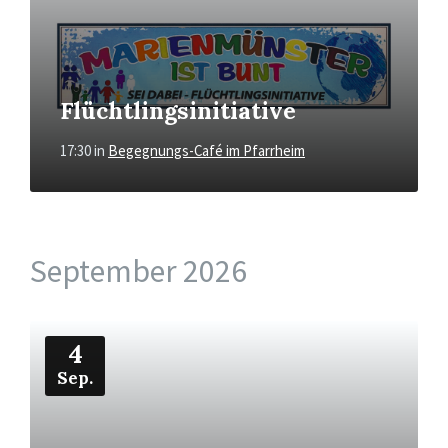
Flüchtlingsinitiative
17:30
in
Begegnungs-Café im Pfarrheim
September 2026
Mehr
4
Sep.