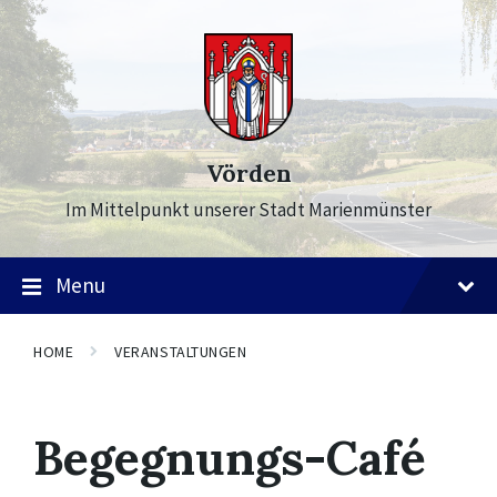
Skip
Skip
Skip
to
to
to
content
main
footer
navigation
Vörden
Im Mittelpunkt unserer Stadt Marienmünster
Menu
HOME
VERANSTALTUNGEN
Begegnungs-Café