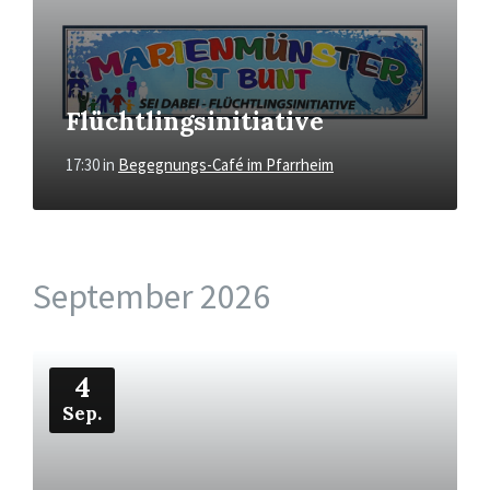
Flüchtlingsinitiative
17:30
in
Begegnungs-Café im Pfarrheim
September 2026
Mehr
4
Sep.