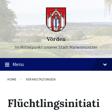
Skip
Skip
Skip
to
to
to
content
main
footer
navigation
Vörden
Im Mittelpunkt unserer Stadt Marienmünster
Menu
HOME
VERANSTALTUNGEN
Flüchtlingsinitiati