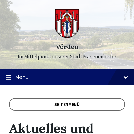
Skip
Skip
Skip
to
to
to
content
main
footer
navigation
Vörden
Im Mittelpunkt unserer Stadt Marienmünster
Menu
SEITENMENÜ
Aktuelles und