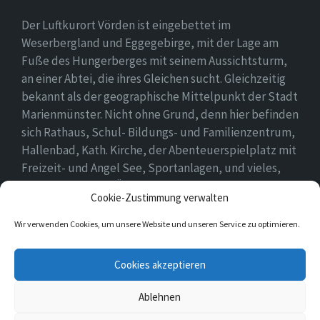
Der Luftkurort Vörden ist eingebettet im
Weserbergland und Eggegebirge, mit der Lage am
Fuße des Hungerberges mit seinem Aussichtsturm,
an einer Abtei, die ihres Gleichen sucht. Gleichzeitig
bekannt als der geographische Mittelpunkt der Stadt
Marienmünster. Nicht ohne Grund, denn hier befinden
sich Rathaus, Schul- Bildungs- und Familienzentrum,
Hallenbad, Kath. Kirche, der Abenteuerspielplatz mit
Freizeit- und Angel See, Sportanlagen, und vieles,
vieles mehr. Einen Überblick findet ihr hier auf
Cookie-Zustimmung verwalten
unserer Webseite..
Wir verwenden Cookies, um unsere Website und unseren Service zu optimieren.
E-
Cookies akzeptieren
Mail
Ablehnen
© 2026 Vörden