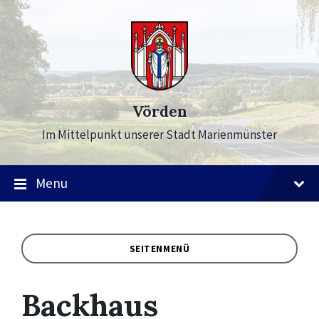
Skip
Skip
Skip
to
to
to
content
main
footer
navigation
Vörden
Im Mittelpunkt unserer Stadt Marienmünster
Menu
SEITENMENÜ
Backhaus