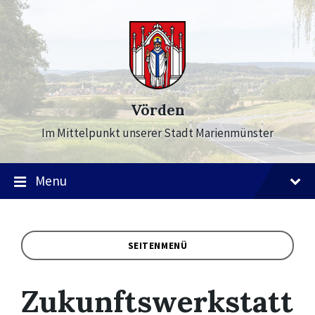
Skip
Skip
Skip
to
to
to
content
main
footer
navigation
Vörden
Im Mittelpunkt unserer Stadt Marienmünster
Menu
SEITENMENÜ
Zukunftswerkstatt