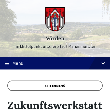
Skip
Skip
Skip
to
to
to
content
main
footer
navigation
Vörden
Im Mittelpunkt unserer Stadt Marienmünster
Menu
SEITENMENÜ
Zukunftswerkstatt